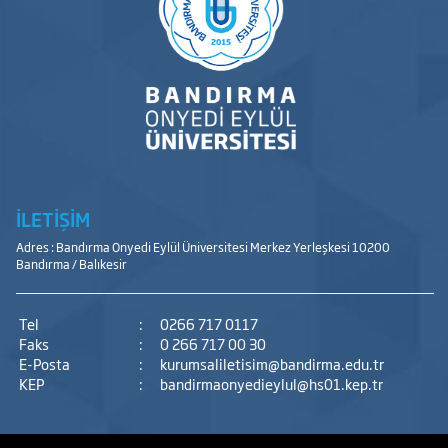
İLETİŞİM
Adres : Bandırma Onyedi Eylül Üniversitesi Merkez Yerleşkesi 10200
Bandırma / Balıkesir
Tel
:
0266 717 0117
Faks
:
0 266 717 00 30
E-Posta
:
kurumsaliletisim@bandirma.edu.tr
KEP
:
bandirmaonyedieylul@hs01.kep.tr