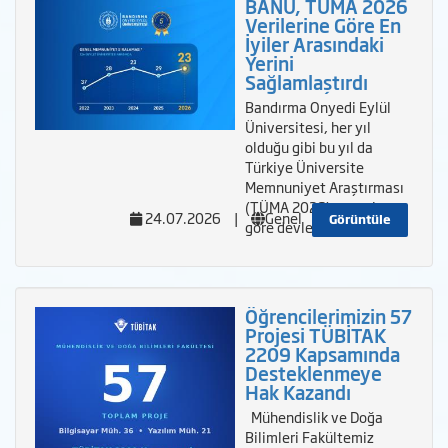
BANÜ, TÜMA 2026
Verilerine Göre En
İyiler Arasındaki
Yerini
Sağlamlaştırdı
Bandırma Onyedi Eylül
Üniversitesi, her yıl
olduğu gibi bu yıl da
Türkiye Üniversite
Memnuniyet Araştırması
(TÜMA 2026) sonuçlarına
24.07.2026
|
Genel
Görüntüle
göre devlet
Öğrencilerimizin 57
Projesi TÜBİTAK
2209 Kapsamında
Desteklenmeye
Hak Kazandı
Mühendislik ve Doğa
Bilimleri Fakültemiz