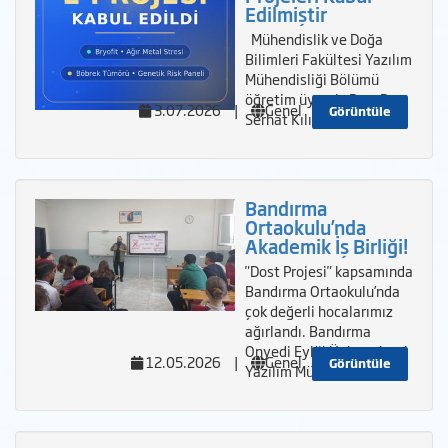
Edilmiştir
Mühendislik ve Doğa
Bilimleri Fakültesi Yazılım
Mühendisliği Bölümü
öğretim üyemiz Doç. Dr.
3.07.2026
|
Genel
Görüntüle
Serhat Kılıçarslan&rsquo
Bandırma
Ortaokulu’nda
Akademik İş Birliği!
"Dost Projesi" kapsamında
Bandırma Ortaokulu’nda
çok değerli hocalarımız
ağırlandı. Bandırma
Onyedi Eylül Üniversitesi
12.05.2026
|
Genel
Görüntüle
Yazılım Mühendisliği B&