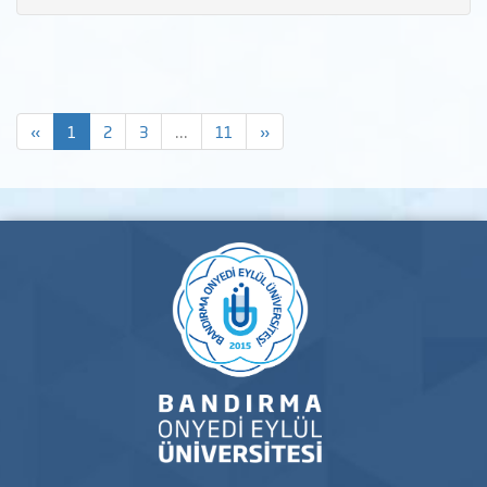
«
1
2
3
...
11
»