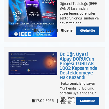
Öğrenci Topluluğu (IEEE
BANÜ) tarafından
düzenlenen, öğrencileri
sektörün öncü isimleri ve
dev firmalarla
6.05.2026
|
Genel
Görüntüle
Dr. Öğr. Üyesi
Alpay DORUK'un
Projesi TÜBİTAK
1002 Kapsamında
Desteklenmeye
Hak Kazandı
Fakültemiz Bilgisayar
Münhendisliği Bölümü
öğretim üyelerinden Dr.
Öğr. Üyesi Alpay
17.04.2026
|
Genel
Görüntüle
DORUK'un yürütücü