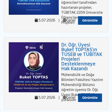
öğrencileri tarafından
hazırlanan projeler,
TÜBİTAK 2209 Üniversite
Öğrencileri Araştırma
5.07.2026
|
Genel
Görüntüle
Projeleri
Dr. Öğr. Üyesi
Buket TOPTAŞ'ın
TÜSEB ve TÜBİTAK
Projeleri
Desteklenmeye
Hak Kazandı
Mühendislik ve Doğa
Bilimleri Fakültesi Yazılım
Mühendisliği Bölümü
öğretim üyemiz Dr. Öğr.
Üyesi Buket TOPTAŞ'ın
5.07.2026
|
Genel
Görüntüle
yür&uum