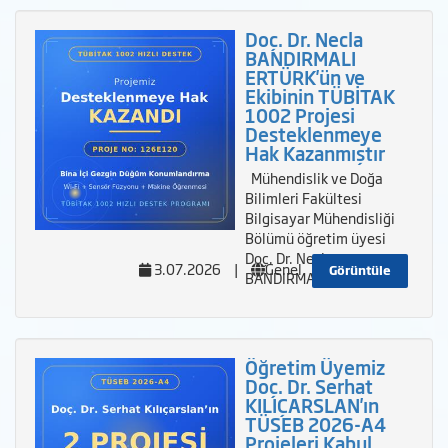
Doç. Dr. Necla
BANDIRMALI
ERTÜRK'ün ve
Ekibinin TÜBİTAK
1002 Projesi
Desteklenmeye
Hak Kazanmıştır
Mühendislik ve Doğa
Bilimleri Fakültesi
Bilgisayar Mühendisliği
Bölümü öğretim üyesi
Doç. Dr. Necla
3.07.2026
|
Genel
Görüntüle
BANDIRMALI ERTÜRK
Öğretim Üyemiz
Doç. Dr. Serhat
KILIÇARSLAN'ın
TÜSEB 2026-A4
Projeleri Kabul