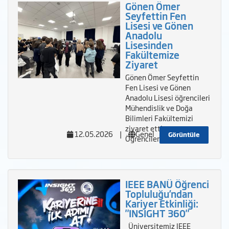
Gönen Ömer
Seyfettin Fen
Lisesi ve Gönen
Anadolu
Lisesinden
Fakültemize
Ziyaret
Gönen Ömer Seyfettin
Fen Lisesi ve Gönen
Anadolu Lisesi öğrencileri
Mühendislik ve Doğa
Bilimleri Fakültemizi
ziyaret etti.
12.05.2026
|
Genel
Görüntüle
Öğrencilerimize fak&u
IEEE BANÜ Öğrenci
Topluluğu’ndan
Kariyer Etkinliği:
"INSIGHT 360"
Üniversitemiz IEEE