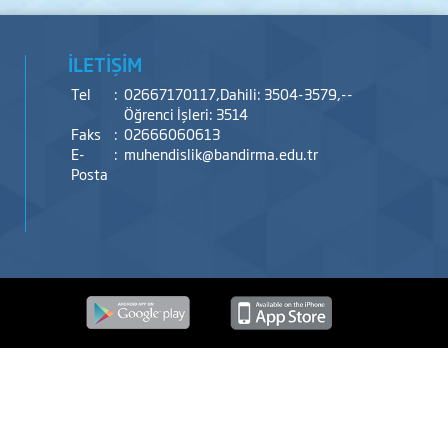
İLETİŞİM
Tel
:
02667170117,Dahili: 3504-3579,--
Öğrenci İşleri: 3514
Faks
:
02666060613
E-
:
muhendislik@bandirma.edu.tr
Posta