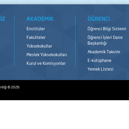
İZ
AKADEMİK
ÖĞRENCİ
Enstitüler
Öğrenci Bilgi Sistemi
Fakülteler
Öğrenci İşleri Daire
Başkanlığı
Yüksekokullar
Akademik Takvim
Meslek Yüksekokulları
E-kütüphane
Kurul ve Komisyonlar
Yemek Listesi
nlığı
© 2026