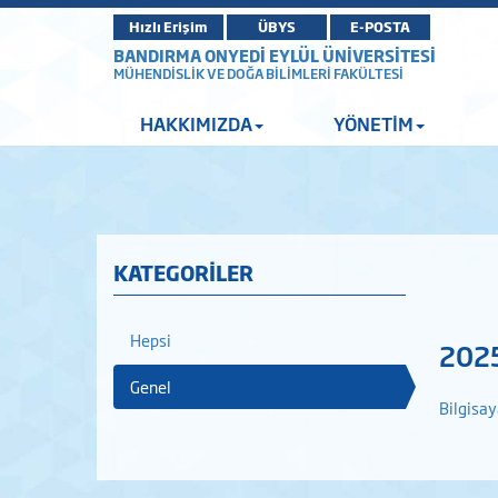
Hızlı Erişim
ÜBYS
E-POSTA
BANDIRMA ONYEDİ EYLÜL ÜNİVERSİTESİ
MÜHENDİSLİK VE DOĞA BİLİMLERİ FAKÜLTESİ
HAKKIMIZDA
YÖNETİM
KATEGORİLER
Hepsi
2025
Genel
Bilgisay