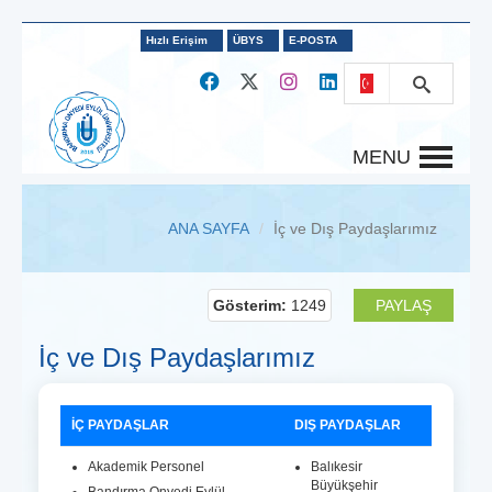
Hızlı Erişim
ÜBYS
E-POSTA
MENU
ANA SAYFA
İç ve Dış Paydaşlarımız
Gösterim:
1249
PAYLAŞ
İç ve Dış Paydaşlarımız
İÇ PAYDAŞLAR
DIŞ PAYDAŞLAR
Akademik Personel
Balıkesir
Büyükşehir