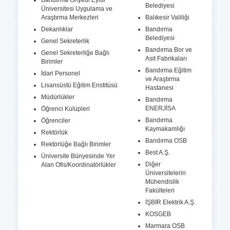
Bandırma Onyedi Eylül
Belediyesi
Üniversitesi Uygulama ve
Araştırma Merkezleri
Balıkesir Valiliği
Dekanlıklar
Bandırma
Belediyesi
Genel Sekreterlik
Bandırma Bor ve
Genel Sekreterliğe Bağlı
Asit Fabrikaları
Birimler
Bandırma Eğitim
İdari Personel
ve Araştırma
Lisansüstü Eğitim Enstitüsü
Hastanesi
Müdürlükler
Bandırma
ENERJİSA
Öğrenci Kulüpleri
Bandırma
Öğrenciler
Kaymakamlığı
Rektörlük
Bandırma OSB
Rektörlüğe Bağlı Birimler
Best A.Ş.
Üniversite Bünyesinde Yer
Diğer
Alan Ofis/Koordinatörlükler
Üniversitelerin
Mühendislik
Fakülteleri
İŞBİR Elektrik A.Ş.
KOSGEB
Marmara OSB