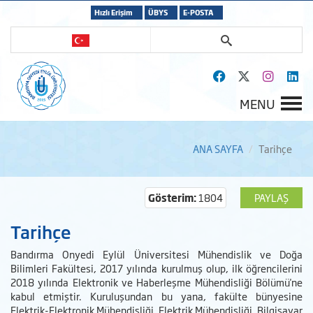
Hızlı Erişim
ÜBYS
E-POSTA
MENU
ANA SAYFA
Tarihçe
Gösterim:
1804
PAYLAŞ
Tarihçe
Bandırma Onyedi Eylül Üniversitesi Mühendislik ve Doğa
Bilimleri Fakültesi, 2017 yılında kurulmuş olup, ilk öğrencilerini
2018 yılında Elektronik ve Haberleşme Mühendisliği Bölümü'ne
kabul etmiştir. Kuruluşundan bu yana, fakülte bünyesine
Elektrik-Elektronik Mühendisliği, Elektrik Mühendisliği, Bilgisayar