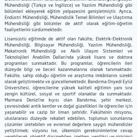
Mühendisliği (Türkçe ve İngilizce) ve Yazılım Mühendisliği gibi
bölümleri ekleyerek eğitim yelpazesini genişletmiştir. Ayrıca,
Endüstri Mühendisliği, Mühendislik Temel Bilimleri ve Ulaştırma
Mühendisliği gibi bölümler de aktif olarak eğitim-öğretim
faaliyetlerini sürdürmektedir.
Lisansüstü eğitimde de aktif olan fakülte, Elektrik-Elektronik
Mühendisliği, Bilgisayar Mühendisliği, Yazılım Mühendisliği,
Mekatronik Mühendisliği ve Akıllı Ulaşım Sistemleri ve
Teknolojileri Anabilim Dalları'nda yüksek lisans ve doktora
programları sunmaktadır. Bu programlar, öğrencilerin ileri
düzeyde bilgi ve beceri kazanmalarına olanak tanımaktadır.
Fakülte, sahip olduğu öğretim ve araştırma imkânlarını sürekli
olarak geliştirmekte ve güncellemektedir. Bandırma Onyedi Eylül
Üniversitesi, öğrencilerine yüksek kaliteli eğitimin yanı sıra
zengin kültürel, sosyal ve sportif olanaklar da sunmaktadır.
Marmara Denizi'ne kıyısı olan Bandırma, şehir merkezi,
çevresindeki antik kentler ve doğal güzellikleri ile öğrenciler için
yaşanabilir ve cazip bir liman şehridir. Fakültenin misyonu,
uluslararası düzeyde rekabet edebilen, toplumun sorunlarına
çözümler üretebilen ve evrensel değerlere saygılı mühendisler
yetiştirmek; vizyonu ise, ülkemizin gereksinimlerine cevap
verebilecek, objektif düşünebilen, üretken, yenilikçi ve girişimci