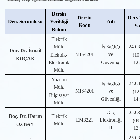
Dersin
Dersin
Ders 
Ders Sorumlusu
Verildiği
Adı
Kodu
Sa
Bölüm
Elektrik
Müh.
İş Sağlığı
24.03
Doç. Dr. İsmail
MIS4201
ve
Elektrik-
(10
KOÇAK
Elektronik
Güvenliği
12:
Müh.
Yazılım
İş Sağlığı
24.03
Müh.
MIS4201
ve
(12
Bilgisayar
Güvenliği
14:
Müh.
Güç
25.03
Doç. Dr. Harun
Elektrik
EM3221
Elektroniği
(09
Müh.
ÖZBAY
II
12:
25.03