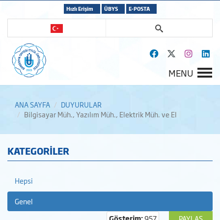
Hızlı Erişim
ÜBYS
E-POSTA
MENU
ANA SAYFA
DUYURULAR
Bilgisayar Müh., Yazılım Müh., Elektrik Müh. ve El
KATEGORİLER
Hepsi
Genel
Gösterim:
957
PAYLAŞ