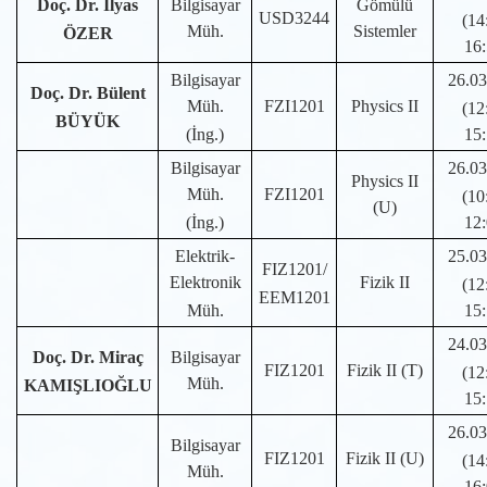
Doç. Dr. İlyas
Bilgisayar
Gömülü
USD3244
(14
Müh.
Sistemler
ÖZER
16:
Bilgisayar
26.03
Doç. Dr. Bülent
Müh.
FZI1201
Physics II
(12
BÜYÜK
(İng.)
15:
Bilgisayar
26.03
Physics II
Müh.
FZI1201
(10
(U)
(İng.)
12:
Elektrik-
25.03
FIZ1201/
Elektronik
Fizik II
(12
EEM1201
Müh.
15:
24.03
Doç. Dr. Miraç
Bilgisayar
FIZ1201
Fizik II (T)
(12
Müh.
KAMIŞLIOĞLU
15:
26.03
Bilgisayar
FIZ1201
Fizik II (U)
(14
Müh.
16: