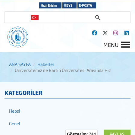
Hızlı Erişim
ÜBYS
E-POSTA
MENU
ANA SAYFA
Haberler
Üniversitemiz ile Bartın Üniversitesi Arasında Hiz
KATEGORİLER
Hepsi
Genel
Gösterim:
744
PAYLAŞ