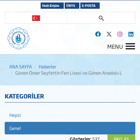
Hızlı Erişim
ÜBYS
E-POSTA
MENU
ANA SAYFA
Haberler
Gönen Ömer Seyfettin Fen Lisesi ve Gönen Anadolu L
KATEGORİLER
Hepsi
Genel
Gösterim:
537
PAYLAŞ