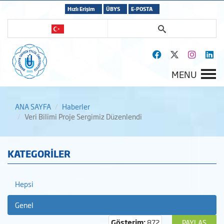
Hızlı Erişim
ÜBYS
E-POSTA
MENU
ANA SAYFA
Haberler
Veri Bilimi Proje Sergimiz Düzenlendi
KATEGORİLER
Hepsi
Genel
Gösterim:
872
PAYLAŞ