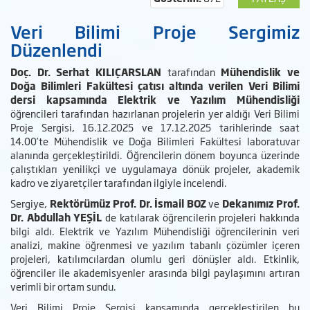
Veri Bilimi Proje Sergimiz
Düzenlendi
Doç. Dr. Serhat KILIÇARSLAN
tarafından
Mühendislik ve
Doğa Bilimleri Fakültesi çatısı altında verilen Veri Bilimi
dersi kapsamında Elektrik ve Yazılım Mühendisliği
öğrencileri tarafından hazırlanan projelerin yer aldığı Veri Bilimi
Proje Sergisi, 16.12.2025 ve 17.12.2025 tarihlerinde saat
14.00’te Mühendislik ve Doğa Bilimleri Fakültesi laboratuvar
alanında gerçekleştirildi. Öğrencilerin dönem boyunca üzerinde
çalıştıkları yenilikçi ve uygulamaya dönük projeler, akademik
kadro ve ziyaretçiler tarafından ilgiyle incelendi.
Sergiye,
Rektörümüz Prof. Dr. İsmail BOZ
ve
Dekanımız Prof.
Dr. Abdullah YEŞİL
de katılarak öğrencilerin projeleri hakkında
bilgi aldı. Elektrik ve Yazılım Mühendisliği öğrencilerinin veri
analizi, makine öğrenmesi ve yazılım tabanlı çözümler içeren
projeleri, katılımcılardan olumlu geri dönüşler aldı. Etkinlik,
öğrenciler ile akademisyenler arasında bilgi paylaşımını artıran
verimli bir ortam sundu.
Veri Bilimi Proje Sergisi kapsamında gerçekleştirilen bu